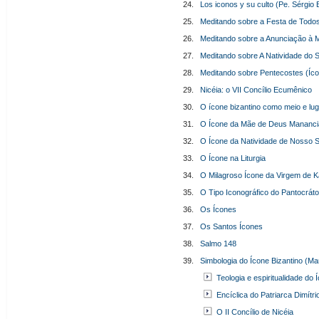
24.
Los iconos y su culto (Pe. Sérgio
25.
Meditando sobre a Festa de Todo
26.
Meditando sobre a Anunciação à M
27.
Meditando sobre A Natividade do 
28.
Meditando sobre Pentecostes (Íc
29.
Nicéia: o VII Concílio Ecumênico
30.
O ícone bizantino como meio e lug
31.
O Ícone da Mãe de Deus Mananci
32.
O Ícone da Natividade de Nosso S
33.
O Ícone na Liturgia
34.
O Milagroso Ícone da Virgem de 
35.
O Tipo Iconográfico do Pantocráto
36.
Os Ícones
37.
Os Santos Ícones
38.
Salmo 148
39.
Simbologia do Ícone Bizantino (M
Teologia e espiritualidade do 
Encíclica do Patriarca Dimítri
O II Concílio de Nicéia