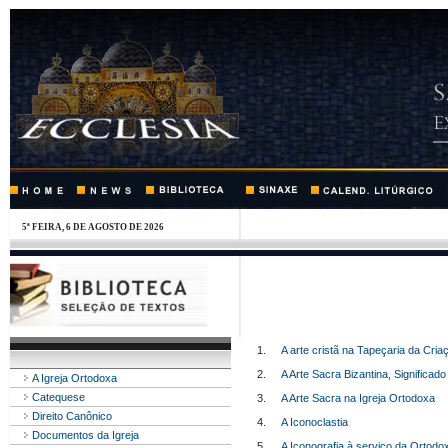
5ª FEIRA, 6 DE AGOSTO DE 2026
1.
A arte cristã na Tapeçaria da Cria
2.
A Arte Sacra Bizantina, Significad
A Igreja Ortodoxa
Catequese
3.
A Arte Sacra na Igreja Ortodoxa
Direito Canônico
4.
A Iconoclastia
Documentos da Igreja
5.
A Iconografia à serviço da Ortodox