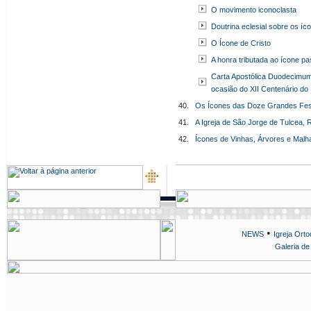
O movimento iconoclasta
Doutrina eclesial sobre os íc
O Ícone de Cristo
A honra tributada ao ícone pa
Carta Apostólica Duodecimum
ocasião do XII Centenário do I
40.
Os Ícones das Doze Grandes Festa
41.
A Igreja de São Jorge de Tulcea,
42.
Ícones de Vinhas, Árvores e Mal
•
NEWS
Igreja Ort
Galeria de