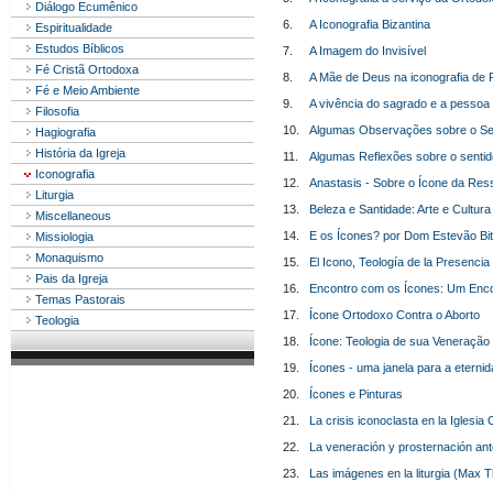
Diálogo Ecumênico
6.
A Iconografia Bizantina
Espiritualidade
Estudos Bíblicos
7.
A Imagem do Invisível
Fé Cristã Ortodoxa
8.
A Mãe de Deus na iconografia de Fa
Fé e Meio Ambiente
9.
A vivência do sagrado e a pesso
Filosofia
10.
Algumas Observações sobre o Se
Hagiografia
História da Igreja
11.
Algumas Reflexões sobre o senti
Iconografia
12.
Anastasis - Sobre o Ícone da Res
Liturgia
13.
Beleza e Santidade: Arte e Cultura
Miscellaneous
14.
E os Ícones? por Dom Estevão Bit
Missiologia
Monaquismo
15.
El Icono, Teología de la Presenci
Pais da Igreja
16.
Encontro com os Ícones: Um Enc
Temas Pastorais
17.
Ícone Ortodoxo Contra o Aborto
Teologia
18.
Ícone: Teologia de sua Veneração
19.
Ícones - uma janela para a eterni
20.
Ícones e Pinturas
21.
La crisis iconoclasta en la Iglesia 
22.
La veneración y prosternación an
23.
Las imágenes en la liturgia (Max T