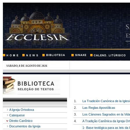
SABADO, 8 DE AGOSTO DE 2026
1.
La Tradición Canónica de la Igles
2.
Las Reglas Apostólicas
A Igreja Ortodoxa
3.
Los Cánones Sagrados en la Vida 
Catequese
Direito Canônico
4.
A Tradição Canônica da Igreja O
Documentos da Igreja
1- Base teológica para as leis da 