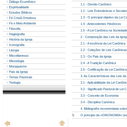
Diálogo Ecumênico
1.1 - Dereito Canônico
Espiritualidade
1.2 - Leis Eclesiásticas e Secular
Estudos Bíblicos
1.3 - O principal objetivo da Lei 
Fé Cristã Ortodoxa
Fé e Meio Ambiente
1.4 - Antecedentes Históricos
Filosofia
1.5 - A Lei Canônica na Sociedade
Hagiografia
2 - Composição das Leis da Igrej
História da Igreja
2.1 - A essência da Lei Canônica
Iconografia
2.2 - Coleções de Leis Canônicas
Liturgia
Miscellaneous
2.3 - Os Pais da Igreja
Missiologia
2.4 - A Tradição Canônica
Monaquismo
2.5 - Codificação da Lei Canônica
Pais da Igreja
3. As Características das Leis da 
Temas Pastorais
Teologia
3.1 - Aplicabilidade da Lei Canôni
3.2 - Significado Pastoral de Lei 
3.3 - Conceito de Economia
3.4 - Disciplina Canónica
4. Bibliografía recomendada sobr
5.
O principio da «OIKONOMIA» (eco